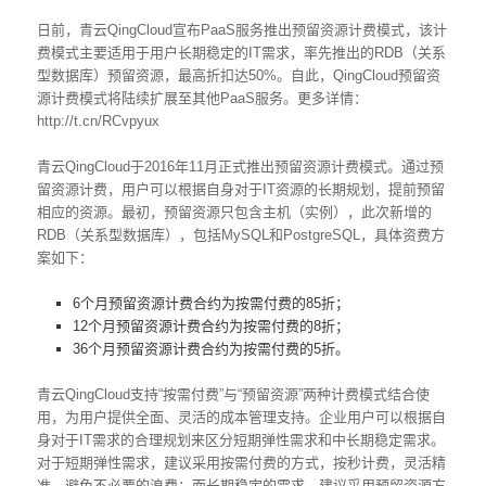
日前，青云QingCloud宣布PaaS服务推出预留资源计费模式，该计
费模式主要适用于用户长期稳定的IT需求，率先推出的RDB（关系
型数据库）预留资源，最高折扣达50%。自此，QingCloud预留资
源计费模式将陆续扩展至其他PaaS服务。更多详情：
http://t.cn/RCvpyux
青云QingCloud于2016年11月正式推出预留资源计费模式。通过预
留资源计费，用户可以根据自身对于IT资源的长期规划，提前预留
相应的资源。最初，预留资源只包含主机（实例），此次新增的
RDB（关系型数据库），包括MySQL和PostgreSQL，具体资费方
案如下：
6个月预留资源计费合约为按需付费的85折；
12个月预留资源计费合约为按需付费的8折；
36个月预留资源计费合约为按需付费的5折。
青云QingCloud支持“按需付费”与“预留资源”两种计费模式结合使
用，为用户提供全面、灵活的成本管理支持。企业用户可以根据自
身对于IT需求的合理规划来区分短期弹性需求和中长期稳定需求。
对于短期弹性需求，建议采用按需付费的方式，按秒计费，灵活精
准，避免不必要的浪费；而长期稳定的需求，建议采用预留资源方