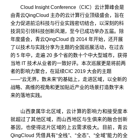
Cloud Insight Conference
（
CIC
）云计算峰会是
由青云
QingCloud
主办的云计算行业顶级盛会，旨在
全力促进前沿科技与行业实践密切结合，以深刻的科
技洞见引领科技创新风潮，至今已成功举办五届。除
年度盛会，青云
QingCloud
自
2014
年开始，还开展
了以技术与实践分享为主题的全国巡展活动，在过去
的
5
年中，走遍
20
多个省的数十个中大型城市，获得
当地
IT
技术从业者的一致好评。本次巡展更是将前两
者的影响力聚合，在延续
CIC 2019
大会的主题
——“
云无界，数未来”的基础上，走进区域，以全新的
战略、高维的视角和更加贴近产业的场景打造数字未
来的落地实践。
山西隶属华北区域，云计算的影响力和接受度本
就超过了其他区域，而山西地区与生俱来的融合创新
基因，也使得这片区域的上云需求极大。目前，青云
QingCloud
凭借具有
“
全栈
”
、
“
全态
”
、
“
全域
”
能力的全