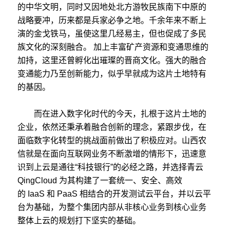
的中华文明，同时又因地处北方游牧民族南下中原的
战略要冲，历来都是兵家必争之地。千余年来不断上
演的金戈铁马，虽使这里几经易主，但也促成了多民
族文化的深刻融合。 加上丰富矿产资源和变通思维的
加持，这里还曾孵化出璀璨的晋商文化。强大的融合
变通能力乃至创新能力，似乎早就成为这片土地特有
的基因。
而在进入数字化时代的今天，扎根于这片土地的
企业，依然还秉承着融合创新的理念，紧跟步伐，在
面临数字化转型的挑战面前做出了积极应对。山西农
信就是在面向互联网业务不断激增的情形下，迅速意
识到上云是通往“科技银行”的必经之路，并选择青云
QingCloud
为其构建了一套统一、安全、高效
的
IaaS
和
PaaS
相结合的开发测试云平台，并以云平
台为基础，为整个集团内部从非核心业务到核心业务
整体上云的规划打下坚实的基础。