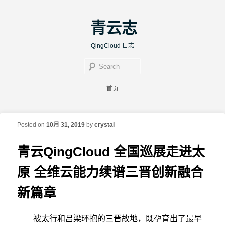
青云志
QingCloud 日志
Sear
Main menu
首页
Skip to primary content
Skip to secondary content
Post navigation
←
Previous
Next
→
Posted on
10月 31, 2019
by
crystal
青云QingCloud 全国巡展走进太
原 全维云能力续谱三晋创新融合
新篇章
被太行和吕梁环抱的三晋故地，既孕育出了最早