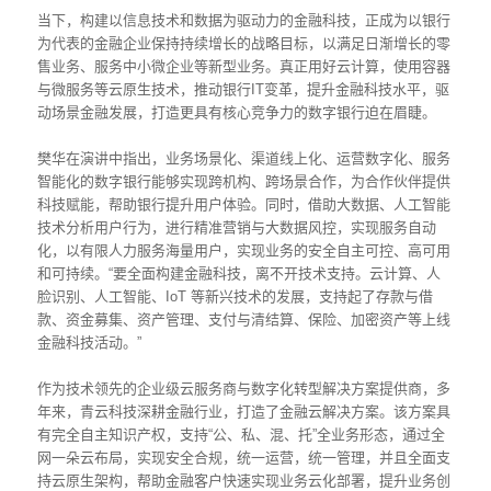
当下，构建以信息技术和数据为驱动力的金融科技，正成为以银行
为代表的金融企业保持持续增长的战略目标，以满足日渐增长的零
售业务、服务中小微企业等新型业务。真正用好云计算，使用容器
与微服务等云原生技术，推动银行IT变革，提升金融科技水平，驱
动场景金融发展，打造更具有核心竞争力的数字银行迫在眉睫。
樊华在演讲中指出，业务场景化、渠道线上化、运营数字化、服务
智能化的数字银行能够实现跨机构、跨场景合作，为合作伙伴提供
科技赋能，帮助银行提升用户体验。同时，借助大数据、人工智能
技术分析用户行为，进行精准营销与大数据风控，实现服务自动
化，以有限人力服务海量用户，实现业务的安全自主可控、高可用
和可持续。“要全面构建金融科技，离不开技术支持。云计算、人
脸识别、人工智能、IoT 等新兴技术的发展，支持起了存款与借
款、资金募集、资产管理、支付与清结算、保险、加密资产等上线
金融科技活动。”
作为技术领先的企业级云服务商与数字化转型解决方案提供商，多
年来，青云科技深耕金融行业，打造了金融云解决方案。该方案具
有完全自主知识产权，支持“公、私、混、托”全业务形态，通过全
网一朵云布局，实现安全合规，统一运营，统一管理，并且全面支
持云原生架构，帮助金融客户快速实现业务云化部署，提升业务创