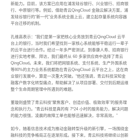
新能力。目前，该方案已应用在浦发硅谷银行、兴业银行、招商银
行、中原银行等。例如，借助青云QingCloud 金融云解决方案，浦
发硅谷银行的“新一代”业务系统全面上云，建立起存量系统向容器
平台迁移的机制。
孔维高表示：“我们是第一家把核心业务放到青云QingCloud 云平
台上的银行，当时我们希望找到一家核心系统能够平稳运行一辈子
的云平台进行合作。经过一年多严密测试，到泰康人寿、招商银行
进行实地考察、拜访，我们最终从 60 多家供应商中选择了青云
QingCloud。未来，我们将把网银系统、支付系统、生产外围系统
等80%的主力业务系统都跑在青云QingCloud 云平台之上，这在商
业银行发展中，算是一次重大突破。“他还强调，青云科技深知金
融客户数字化转型痛点，帮助解决了从项目部署、交付到后期运维
整个生命周期管理中所遇到的难题。
董璇则盛赞了青云科技“聚焦客户、创造价值、极致效率”的服务理
念和执行力。“青云科技是真的有 7*24 小时的服务能力，解决问题
的能力很强，凌晨的故障工单也能够迅速解决，非常高效。”
如今，随着信息技术成为推动金融转型升级的新引擎，一场围绕金
融科技的竞争格局正在逐渐形成。接下来，青云科技将继续以创新