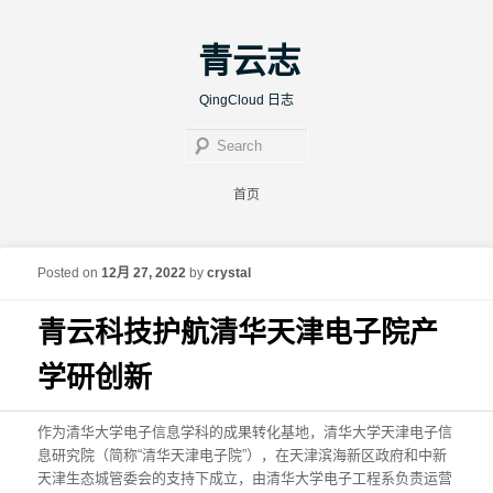
青云志
QingCloud 日志
Sear
Main menu
首页
Skip to primary content
Skip to secondary content
Post navigation
←
Previous
Next
→
Posted on
12月 27, 2022
by
crystal
青云科技护航清华天津电子院产
学研创新
作为清华大学电子信息学科的成果转化基地，清华大学天津电子信
息研究院（简称“清华天津电子院”），在天津滨海新区政府和中新
天津生态城管委会的支持下成立，由清华大学电子工程系负责运营