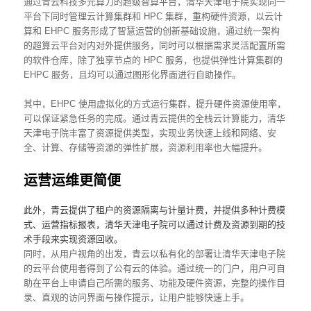
通过青云科技多元算力的超级智算平台，清华天津电子院实现同一
平台下同时管理云计算集群和 HPC 集群，重构硬件资源，以云计
算和 EHPC 服务形成了智慧运营的创新基础设施，通过统一架构
的超算云平台对内对外提供服务，同时可以根据需求灵活配置所需
的软件仓库，除了独享节点的 HPC 服务，也提供弹性计算集群的
EHPC 服务，且均可以通过图形化界面进行自助操作。
其中，EHPC 使用虚拟化的方式运行集群，提升硬件资源使用率，
可以保证紧急任务的完成。通过青云提供的全栈云计算能力，清华
天津电子院丰富了资源提供类型，实现业务快速上线和网络、安
全、计算、存储等资源的弹性扩展，资源利用率也大幅提升。
运营运维更简便
此外，青云提供了租户的资源隔离与计量计费，并提供多种计费模
式、运营指标报表，清华天津电子院可以通过计费及资源到期的技
术手段来实现资源回收。
同时，从用户视角的出发，青云以私有化的部署让清华天津电子院
的云平台使用者得到了公有云的体验。通过统一的门户，用户可自
助在平台上申请自己所需的服务、功能及硬件资源，完整的操作目
录、直观的访问界面与操作提示，让用户能够快速上手。