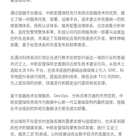
署运维效率。
通过容器平台建设，中航安盟保险充分发挥出容器技术的优势，建
立了统一的服务托管、部署、运维平台，逐步建立并完善统一的权
限管理体系、授权认证体系、服务配置治理体系、日志收集分析体
系、监控告警预警体系等，形成公司内应用服务统一部署与运维监
控的生态系统，并满足了互联网化应用的快速迭代开发、弹性伸缩
部署、基于标签体系的灰度发布机制等需求。
在通过科技驱动引领企业进行数字化转型升级这一保险行业的普遍
共识之上，中航安盟保险全面面向云原生技术建设方向，从技术上
选取主流 K8s 平台，在技术底座的基础运维保障上引入 SRE，科
学地提升系统可用性，提高资源利用率，降低总体 TCO 的同时，
为上层应用的创新、快速迭代和稳定运行提供有效支撑。
鉴于容器技术在微服务、DevOps、分布式等方面的天然优势，中
航安盟保险将其作为数据中心新一代云基础架构的最终选择，容器
云平台级别的异地灾备解决方案也成功部署。
农业保险不仅是农村金融发展的重要支撑与组成部分，也关系到国
民经济的健康发展。中航安盟保险聚焦协同发展，践行“立足三
农、服务三农”的承诺，以科技推动农业数字经济的发展壮大，青