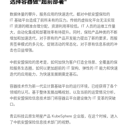
选择容器做“超前部署”
数据体量的攀升，服务应用的快速迭代，都对中航安盟保险的
IT 基础平台造成了前所未有的压力。传统的虚拟化平台无法实现
IT 资源的精准合理分配，资源利用率较低。IT 人员的运维工作量
大，自动化集成和部署效率有待提升。同时，保险产品种类的不断
增加和加速迭代，对于原有的产品开发能力提出了新的要求，而服
务签单模式的多元化、促销活动的常态化，对于原有信息系统的冲
击也日益增强。
中航安盟保险的思考是，如何加快为客户打造全场景、全覆盖的保
险服务生态圈，如何以更加超前的 IT 架构、弹性的 IT 能力和快速
迭代的应用能力，为快速发展期奠定基石。
容器技术作为新一代云计算基础平台的运行环境，已经获得了各个
领域的认可。基于整体发展战略规划，以及当前的运营情况分析，
中航安盟保险信息技术部门将容器云平台建设做为 IT 变革的突破
口。
青云科技云原生明星产品 KubeSphere 企业版，在这个时候，进入
了中航安盟保险信息技术部门的视野。