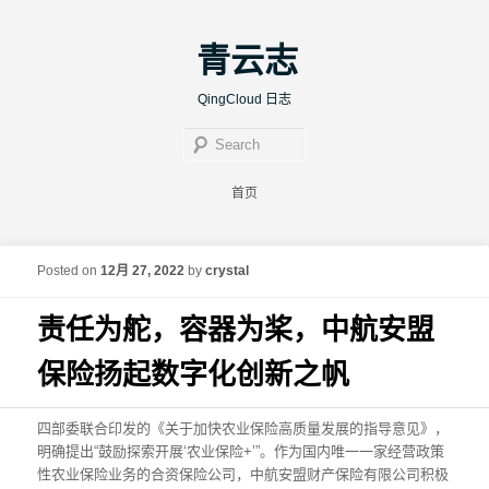
青云志
QingCloud 日志
Sear
Main menu
首页
Skip to primary content
Skip to secondary content
Post navigation
←
Previous
Next
→
Posted on
12月 27, 2022
by
crystal
责任为舵，容器为桨，中航安盟
保险扬起数字化创新之帆
四部委联合印发的《关于加快农业保险高质量发展的指导意见》，
明确提出“鼓励探索开展‘农业保险+’”。作为国内唯一一家经营政策
性农业保险业务的合资保险公司，中航安盟财产保险有限公司积极