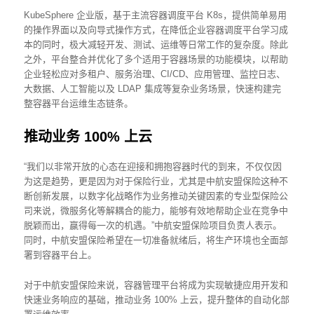
KubeSphere 企业版，基于主流容器调度平台 K8s，提供简单易用
的操作界面以及向导式操作方式，在降低企业容器调度平台学习成
本的同时，极大减轻开发、测试、运维等日常工作的复杂度。除此
之外，平台整合并优化了多个适用于容器场景的功能模块，以帮助
企业轻松应对多租户、服务治理、CI/CD、应用管理、监控日志、
大数据、人工智能以及 LDAP 集成等复杂业务场景，快速构建完
整容器平台运维生态链条。
推动业务 100% 上云
“我们以非常开放的心态在迎接和拥抱容器时代的到来，不仅仅因
为这是趋势，更是因为对于保险行业，尤其是中航安盟保险这种不
断创新发展，以数字化战略作为业务推动关键因素的专业型保险公
司来说，微服务化等解耦合的能力，能够有效地帮助企业在竞争中
脱颖而出，赢得每一次的机遇。”中航安盟保险项目负责人表示。
同时，中航安盟保险希望在一切准备就绪后，将生产环境也全面部
署到容器平台上。
对于中航安盟保险来说，容器管理平台将成为实现敏捷应用开发和
快速业务响应的基础，推动业务 100% 上云，提升整体的自动化部