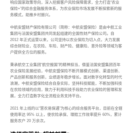
响应国家政策导向，深入挖掘客户风险保障需求，全力打造“农业
保险+”的综合金融服务体系，为农业保险市场发展不断探索新的服
务模式，助推乡村振兴。
中航安盟财产保险有限公司（简称：中航安盟保险）是由中航工业
集团与法国安盟集团共同发起组建的全国性财产保险公司。自
2012 年正式运营以来，公司坚持以农业保险为切入点，大力发展
综合财险业，在农险、车险、财产险、健康险、意外险等领域为客
户提供全方位的服务。
秉承航空工业集团“航空报国”的精神担当，借鉴法国安盟集团百年
农业保险发展经验，中航安盟保险不断开展模式创新、渠道创新、
产品创新和服务创新，业绩逐年稳步增长。面对数字化转型的时代
浪潮，中航安盟保险结合自身实际，坚持科技赋能，不断加强科技
在农险领域的应用，致力于利用科技手段助力农业保险的管理和发
展，全力打造数字化全流程业务支持平台。
2021 年上线的以“慧农易保通”为核心的综合服务平台，目前在全辖
使用率达 95% 以上，使农险承保、理赔工作效率提升 60%，累计
服务农户 20 万余次。