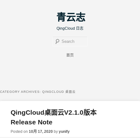
青云志
QingCloud 日志
Sear
Main menu
首页
Skip to primary content
Skip to secondary content
CATEGORY ARCHIVES:
QINGCLOUD 桌面云
QingCloud桌面云V2.1.0版本
Release Note
Posted on
10月 17, 2020
by
yunify