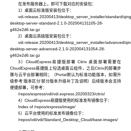
在发布服务器上，即可下载对应的安装包：
1
）桌面云标准版安装包位于：
vdi.release.20200413/desktop_server_installer/standard/qin
desktop-server-standard-2.1.0-202004131105-28-
g462e2d6.tar.gz
2
）桌面云高级版安装包位于：
vdi.release.20200413/desktop_server_installer/advanced/qin
desktop-server-advanced-2.1.0-202004131054-28-
g462e2d6.tar.gz
3
）
CloudExpress
易捷版部署
Citrix
桌面部署需要在
CloudExpress
易捷版上勾选桌面云组件，之后
Citrix
的部署步
骤与云平台部署相同；（
Portal
默认为标准功能版本，如需升
级参考‘版本区分’部分版本升级补丁及说明）后续版本会支持
便捷部署，可参考：
/repos/express/vdi/vdi.express.20200323/citrix/
4
）
CloudExpress
易捷版使用的标准发布镜像位于：
Index of /repos/express/image/
5
）云平台使用的标准发布镜像位于：
/repos/vdi/vdi/Standard_Desktop_Cloud/base-images/