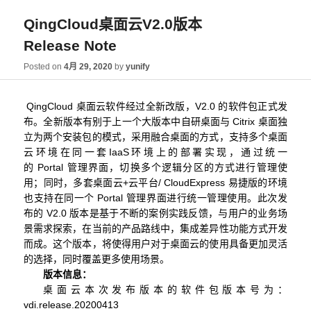
QingCloud桌面云V2.0版本
Release Note
Posted on
4月 29, 2020
by
yunify
QingCloud
桌面云软件经过全新改版，
V2.0
的软件包正式发
布。全新版本有别于上一个大版本中自研桌面与
Citrix
桌面独
立为两个安装包的模式，采用融合桌面的方式，支持多个桌面
云环境在同一套
IaaS
环境上的部署实现，通过统一
的
Portal
管理界面，切换多个逻辑分区的方式进行管理使
用；同时，多套桌面云
+
云平台
/ CloudExpress
易捷版的环境
也支持在同一个
Portal
管理界面进行统一管理使用。
此次发
布的
V2.0
版本是基于不断的案例实践反馈，与用户的业务场
景需求探索，在当前的产品路线中，集成差异性功能方式开发
而成。这个版本，将使得用户对于桌面云的使用具备更加灵活
的选择，同时覆盖更多使用场景。
版本信息：
桌面云本次发布版本的软件包版本号为：
vdi.release.20200413