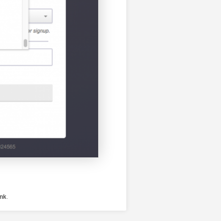
ink
.