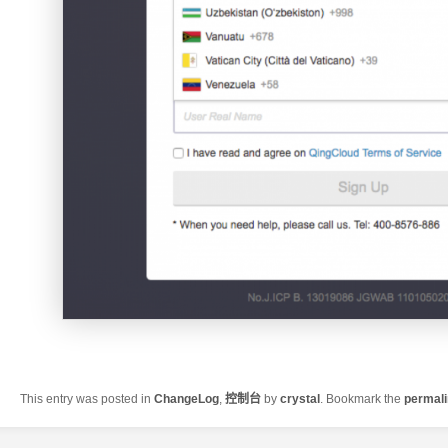
This entry was posted in
ChangeLog
,
控制台
by
crystal
. Bookmark the
permal