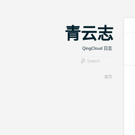
青云志
QingCloud 日志
Search
Main menu
首页
Skip to
Skip to
primary
secondary
content
content