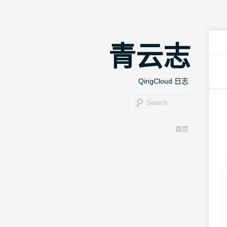
青云志
QingCloud 日志
Search
Main menu
首页
Skip to
Skip to
primary
secondary
content
content