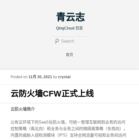
青云志
QingCloud 日志
Sear
Main menu
首页
Skip to primary content
Skip to secondary content
Post navigation
←
Previous
Next
→
Posted on
11月 30, 2021
by
crystal
云防火墙CFW正式上线
云防火墙简介
公有云环境下的SaaS化防火墙，可统一管理互联网到业务的访问
控制策略（南北向）和业务与业务之间的微隔离策略（东西向）。
内置的威胁入侵检测模块（IPS）支持全网流量可视和业务间访问